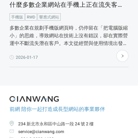
什麼多數企業網站在手機上正在流失客
戶？
手機版
RWD
響應式網站
多數企業在規劃手機版網頁時，仍停留在「把電腦版縮
小」的思維，導致網站在技術上沒有錯誤，卻在實際營
運中不斷流失潛在客戶。本文從經營與使用情境出發，
解析手機版網站常見的 5 個致命錯誤與 4 個實務細
2026-01-17
節，說明為什麼手機體驗已成為企業官網的基本盤，並
提醒在改版前，應先釐清主要使用情境，而非只看裝置
比例或效能分數。
前網 陪你一起打造成長型網站的事業夥伴
234 新北市永和區中山路一段 24 號 2 樓
service@cianwang.com