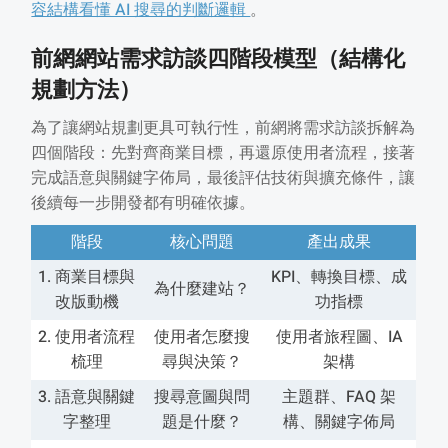
容結構看懂 AI 搜尋的判斷邏輯
。
前網網站需求訪談四階段模型（結構化
規劃方法）
為了讓網站規劃更具可執行性，前網將需求訪談拆解為
四個階段：先對齊商業目標，再還原使用者流程，接著
完成語意與關鍵字佈局，最後評估技術與擴充條件，讓
後續每一步開發都有明確依據。
階段
核心問題
產出成果
1. 商業目標與
KPI、轉換目標、成
為什麼建站？
改版動機
功指標
2. 使用者流程
使用者怎麼搜
使用者旅程圖、IA
梳理
尋與決策？
架構
3. 語意與關鍵
搜尋意圖與問
主題群、FAQ 架
字整理
題是什麼？
構、關鍵字佈局