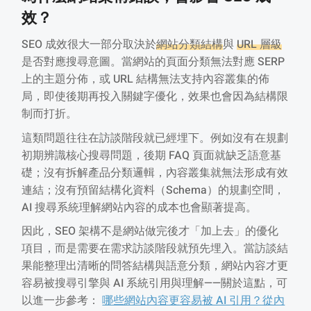
效？
SEO 成效很大一部分取決於
網站分類結構
與
URL 層級
是否對應搜尋意圖。當網站的頁面分類無法對應 SERP
上的主題分佈，或 URL 結構無法支持內容叢集的佈
局，即使後期再投入關鍵字優化，效果也會因為結構限
制而打折。
這類問題往往在訪談階段就已經埋下。例如沒有在規劃
初期辨識核心搜尋問題，後期 FAQ 頁面就缺乏語意基
礎；沒有拆解產品分類邏輯，內容叢集就無法形成有效
連結；沒有預留結構化資料（Schema）的規劃空間，
AI 搜尋系統理解網站內容的成本也會顯著提高。
因此，SEO 架構不是網站做完後才「加上去」的優化
項目，而是需要在需求訪談階段就預先埋入。當訪談結
果能整理出清晰的問答結構與語意分類，網站內容才更
容易被搜尋引擎與 AI 系統引用與理解——關於這點，可
以進一步參考：
哪些網站內容更容易被 AI 引用？從內