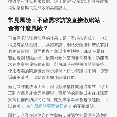
換效率並降低客服負擔。這正是需求訪談如何直接影響
網站架構與長期成效的具體說明。
常見風險：不做需求訪談直接做網站，
會有什麼風險？
不做需求訪談最常見的後果，是「看起來完成了，但架
構沒有策略基礎」。具體來說，網站分類邏輯若沒有對
應商業目標，頁面再多也難以產生轉換；SEO 主題群
若在規劃階段缺席，後期補救的空間非常有限；功能需
求在專案中途持續追加，則會讓時程與報價雙雙失控。
使用者端的問題也會同步浮現：核心資訊找不到、導覽
邏輯不清楚、進站後不知道該做什麼。
短期或許能快速上線，但這類結構性問題通常在上線後
三到六個月才會完整顯現，而那時的調整成本往往遠高
於當初補做訪談的時間。關於專案為何會越做越慢，可
以參考：
為什麼網站專案會延遲？
的完整說明。
因此，企業在評估合作對象時，確認對方是否有清楚的