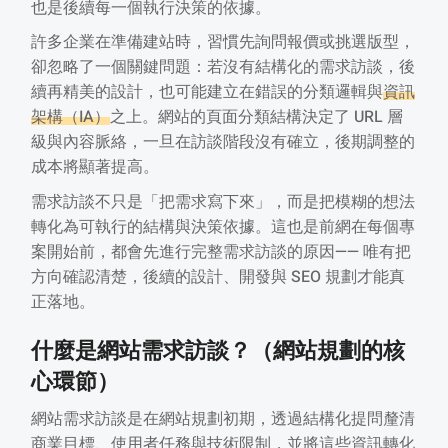
也是後續每一個執行決策的依據。
許多企業在準備建站時，習慣先詢問報價或挑選版型，
卻忽略了一個關鍵問題：若沒有結構化的需求訪談，後
續再精美的設計，也可能建立在錯誤的分類邏輯與
資訊
架構（IA）
之上。網站的頁面分類結構決定了 URL 層
級與內容脈絡，一旦在訪談階段沒有確立，後期調整的
成本將顯著提高。
需求訪談不只是「把需求寫下來」，而是把模糊的想法
轉化為可執行的結構與決策依據。這也是前網在每個專
案開始前，都會先進行完整需求訪談的原因—— 唯有把
方向確認清楚，後續的設計、開發與 SEO 規劃才能真
正落地。
什麼是網站需求訪談？（網站規劃的核
心環節）
網站需求訪談是在網站規劃初期，透過結構化提問釐清
商業目標、使用者任務與技術限制，並將這些資訊轉化