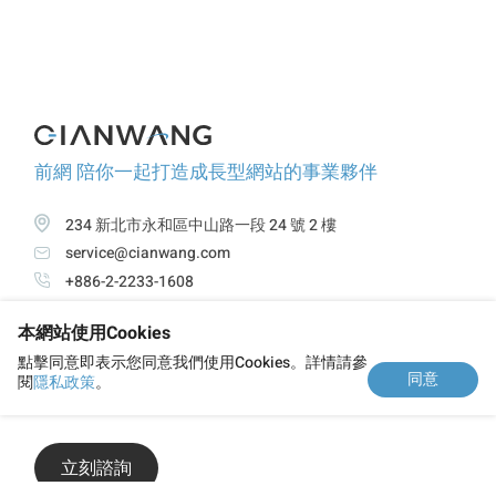
前網 陪你一起打造成長型網站的事業夥伴
234 新北市永和區中山路一段 24 號 2 樓
service@cianwang.com
+886-2-2233-1608
本網站使用Cookies
關於前網
服務項目
精選案例
觀點與新知
點擊同意即表示您同意我們使用Cookies。詳情請參
同意
閱
隱私政策
。
隱私政策
立刻諮詢