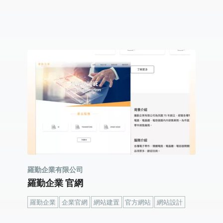
羅勤企業有限公司
羅勤企業 官網
羅勤企業
企業官網
網站建置
官方網站
網站設計