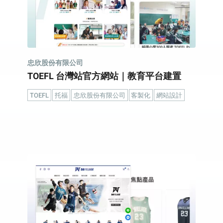
忠欣股份有限公司
TOEFL 台灣站官方網站｜教育平台建置
TOEFL
托福
忠欣股份有限公司
客製化
網站設計