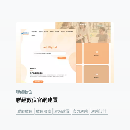
聯經數位
聯經數位官網建置
聯經數位
數位服務
網站建置
官方網站
網站設計