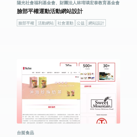
陽光社會福利基金會、財團法人林堉璘宏泰教育基金會
臉部平權運動活動網站設計
臉部平權
活動網站
社會運動
公益
網站設計
台挺食品