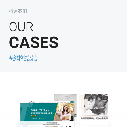
精選案例
OUR
CASES
#網站設計