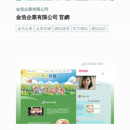
金浩企業有限公司
金浩企業有限公司 官網
金浩企業
企業官網
網站建置
官方網站
網站設計