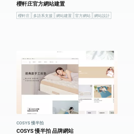
櫻軒庄官方網站建置
櫻軒庄
多語系支援
網站建置
官方網站
網站設計
COSYS 慢半拍
COSYS 慢半拍 品牌網站