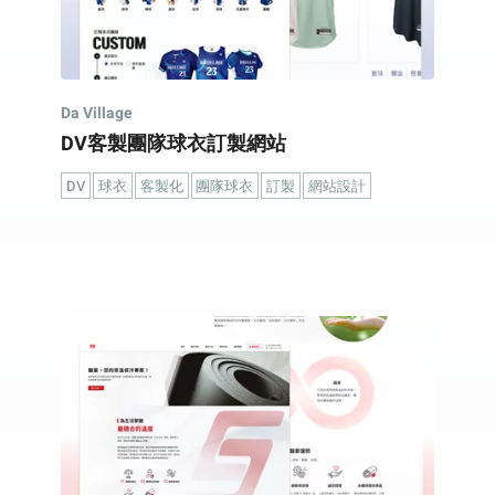
Da Village
DV客製團隊球衣訂製網站
DV
球衣
客製化
團隊球衣
訂製
網站設計