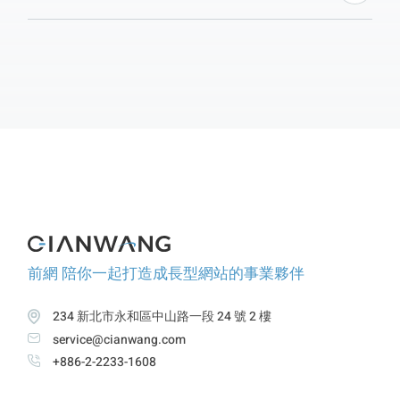
差異，並從「網站呈現」、「圖片優化」、「設計與前
端」的角度出發，讓企業更清楚如何準備網站素材。要
確保網站色彩一致、穩定，最好以 sRGB 為基準製作所
有素材。
前網 陪你一起打造成長型網站的事業夥伴
234 新北市永和區中山路一段 24 號 2 樓
service@cianwang.com
+886-2-2233-1608