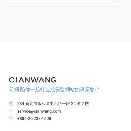
料庫並上傳備份檔案。最後，記得設定 DNS，確保網
站順利遷移並保持原始網域。跟隨本教學，讓您的網站
搬遷工作更輕鬆！
前網 陪你一起打造成長型網站的事業夥伴
234 新北市永和區中山路一段 24 號 2 樓
service@cianwang.com
+886-2-2233-1608