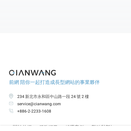
出！立即了解完整 SEO 內容優化策略，提升您的網站
維護服務效率，讓網站排名更穩定成長！ 📈✨
前網 陪你一起打造成長型網站的事業夥伴
234 新北市永和區中山路一段 24 號 2 樓
service@cianwang.com
+886-2-2233-1608
關於前網
服務項目
精選案例
觀點與新知