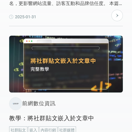
名，更影響網站流量、訪客互動和品牌信任度。 本篇
文章將解析 Google 排名機制，並提供 關鍵字策略、內
2025-01-31
容結構、技術優化 等撰寫技巧，幫助您的 網站建置 雙
北、台北形象網站製作 在競爭激烈的市場中脫穎而
出！立即了解完整 SEO 內容優化策略，提升您的網站
維護服務效率，讓網站排名更穩定成長！ 📈✨
前網數位資訊
教學：將社群貼文嵌入於文章中
社群貼文
嵌入
內容行銷
社群媒體