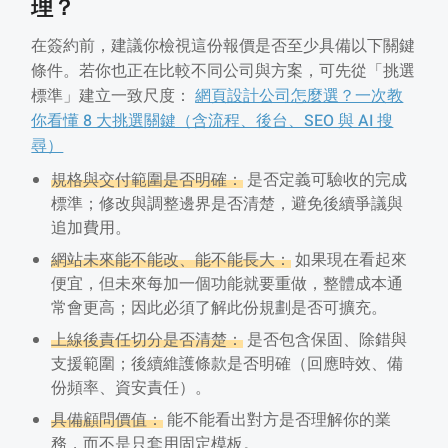
理？
在簽約前，建議你檢視這份報價是否至少具備以下關鍵
條件。若你也正在比較不同公司與方案，可先從「挑選
標準」建立一致尺度：
網頁設計公司怎麼選？一次教
你看懂 8 大挑選關鍵（含流程、後台、SEO 與 AI 搜
尋）
規格與交付範圍是否明確：
是否定義可驗收的完成
標準；修改與調整邊界是否清楚，避免後續爭議與
追加費用。
網站未來能不能改、能不能長大：
如果現在看起來
便宜，但未來每加一個功能就要重做，整體成本通
常會更高；因此必須了解此份規劃是否可擴充。
上線後責任切分是否清楚：
是否包含保固、除錯與
支援範圍；後續維護條款是否明確（回應時效、備
份頻率、資安責任）。
具備顧問價值：
能不能看出對方是否理解你的業
務，而不是只套用固定模板。