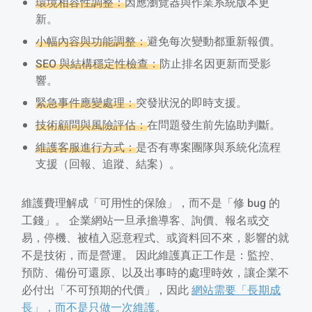
環境相容性調整：
因應瀏覽器與作業系統版本更
新。
小幅內容與功能調整：
避免每次變動都重新報價。
SEO 與結構穩定性檢查：
防止排名因更新而受影
響。
緊急事件應變處理：
突發狀況的即時支援。
技術顧問與風險評估：
在問題發生前先協助判斷。
維護客服進行方式：
是否有專案團隊與系統化流程
支援（回報、追蹤、結案）。
維護費理解成「可用性的保險」，而不是「修 bug 的
工錢」。 企業網站一旦承擔導客、詢價、報名或交
易，停機、被植入惡意程式、或資料回不來，影響的就
不是技術，而是營運。 因此維護真正工作是：監控、
預防、備份可還原、以及出事時的處理時效，讓企業不
必付出「不可預期的代價」，因此
網站需要「長期成
長」，而不是只做一次維護
。