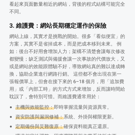
看起來頁面數量相近的網站，背後的程式結構可能完全
不同。
3. 維護費：網站長期穩定運作的保險
網站上線，其實才是挑戰的開始。很多「看似便宜」的
方案，其實不是省掉成本，而是把成本移到未來。 例
如：後台不好用會增加人力；架構不清楚會讓每次修改
都變慢；缺乏測試與備援會讓一次事故的代價放大，又
或是網站的效能跟體驗不好，導致網站真的難以達成轉
換，協助企業進行網路行銷。 這些都不會出現在第一
張報價單上，但會在接下來的 6–18 個月，用「追加費
用」或「內部工時」的方式方式來增加，反而讓時間給
耽誤了，會特別可惜。而維護費通常用於：
主機與效能監控：
即時掌握流量與資源異常。
資安防護與漏洞修補：
系統、外掛與權限更新。
定期備份與災難復原：
確保資料能真正還原。