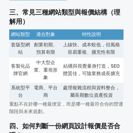
三、常見三種網站類型與報價結構（理
解用）
網站類型
適合對象
特性說明
套版型網
創業初期、
上線快、成本較低，但風格
站
預算有限
容易重複、擴充性有限
中大型企
客製化品
結構與視覺量身打造，SEO
業、重視形
牌官網
體質佳，可隨業務成長擴充
象
系統型平
電商、平台
處理複雜流程與資料整合，
台
商
屬長期數位資產投資
重點不在於哪一種最便宜，而是哪一種最符合你的營運
階段與未來規劃。
四、如何判斷一份網頁設計報價是否合