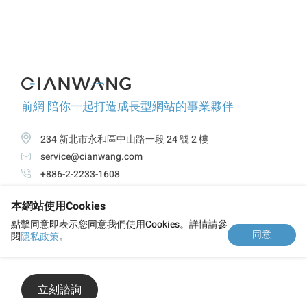
前網 陪你一起打造成長型網站的事業夥伴
234 新北市永和區中山路一段 24 號 2 樓
service@cianwang.com
+886-2-2233-1608
本網站使用Cookies
關於前網
服務項目
精選案例
觀點與新知
點擊同意即表示您同意我們使用Cookies。詳情請參
同意
閱
隱私政策
。
隱私政策
立刻諮詢