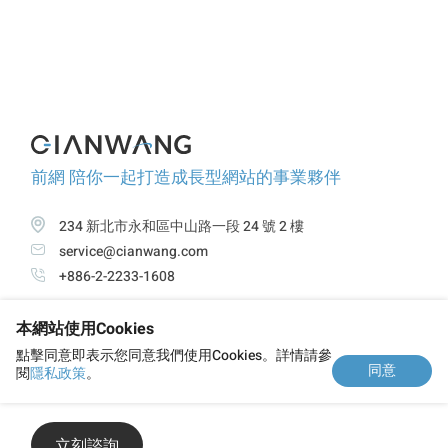
前網 陪你一起打造成長型網站的事業夥伴
234 新北市永和區中山路一段 24 號 2 樓
service@cianwang.com
+886-2-2233-1608
本網站使用Cookies
關於前網
服務項目
精選案例
觀點與新知
點擊同意即表示您同意我們使用Cookies。詳情請參
同意
閱
隱私政策
。
隱私政策
立刻諮詢