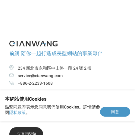
前網 陪你一起打造成長型網站的事業夥伴
234 新北市永和區中山路一段 24 號 2 樓
service@cianwang.com
+886-2-2233-1608
本網站使用Cookies
關於前網
服務項目
精選案例
觀點與新知
點擊同意即表示您同意我們使用Cookies。詳情請參
同意
閱
隱私政策
。
隱私政策
立刻諮詢