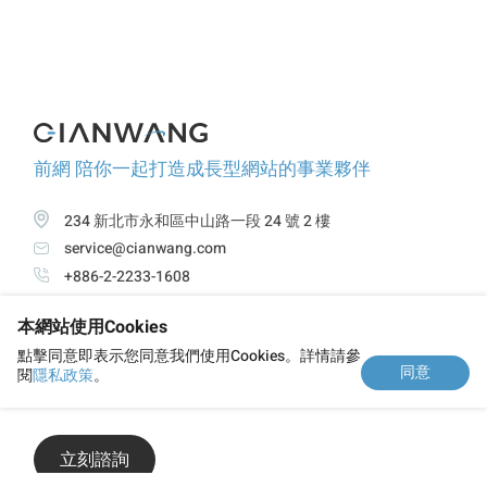
前網 陪你一起打造成長型網站的事業夥伴
234 新北市永和區中山路一段 24 號 2 樓
service@cianwang.com
+886-2-2233-1608
本網站使用Cookies
關於前網
服務項目
精選案例
觀點與新知
點擊同意即表示您同意我們使用Cookies。詳情請參
同意
閱
隱私政策
。
隱私政策
立刻諮詢