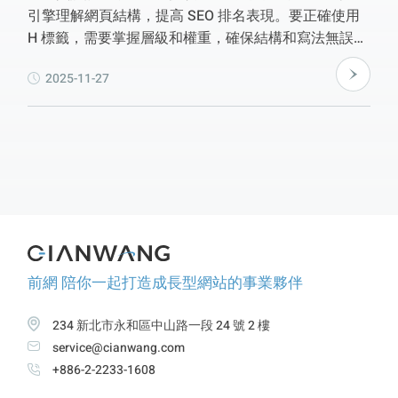
引擎理解網頁結構，提高 SEO 排名表現。要正確使用
H 標籤，需要掌握層級和權重，確保結構和寫法無誤，
且適當控制數量。使用建議包括避免重複使用 H1 標
2025-11-27
籤，利用外掛程式檢查標題用法。善用 H 標籤可以讓
內容更容易被搜尋，為網站打下穩固的 SEO 基礎。想
了解更多？歡迎聯繫前網數位資訊，專業的團隊將竭誠
為您服務！
前網 陪你一起打造成長型網站的事業夥伴
234 新北市永和區中山路一段 24 號 2 樓
service@cianwang.com
+886-2-2233-1608