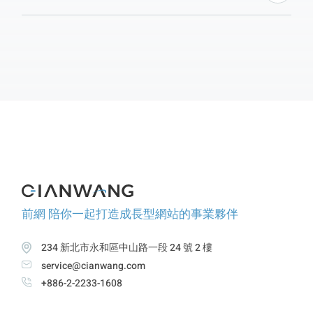
適應各種設備和螢幕尺寸，而AWD則為不同設備和屏
幕尺寸開發多個版本的網站。使用AWD能提供完全優
化的使用者體驗、高度彈性的設計和更好的性能和速
度。在選擇使用AWD或RWD製作網頁時，需考慮功能
複雜度和維護成本等因素。前網數位致力於提供最適合
客戶需求的網頁解決方案，歡迎填寫聯絡表單咨詢。
前網 陪你一起打造成長型網站的事業夥伴
234 新北市永和區中山路一段 24 號 2 樓
service@cianwang.com
+886-2-2233-1608