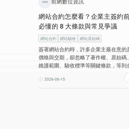
前網數位資訊
網站合約怎麼看？企業主簽約
必懂的 8 大條款與常見爭議
網站合約
網站驗收
網站原始碼
簽署網站合約時，許多企業主最在意的
價格與交期，卻忽略了著作權、原始碼
維護範圍、驗收標準等關鍵條款，等到
作過程出現認知落差時，往往已經付出
2026-06-15
外的時間與成本。本篇整理企業主最常
到的 8 大網站合約重點，從網站著作權
屬、原始碼交付、主機與網域管理，到
款節點、修改範圍與合作終止後的資料
交，協助你在簽約前看懂風險、建立共
認知，讓合約真正成為合作的起點，而