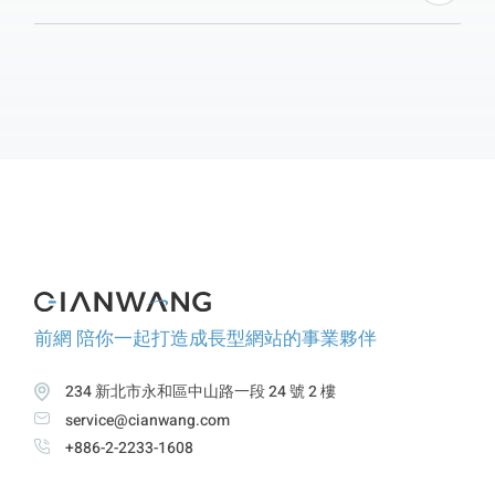
編輯網站上的文字、圖片、排版與超連結，不需寫程式
碼。有WYSIWYG編輯器、Markdown編輯器和CMS內
建編輯器等類型，功能包含編輯文章內容、插入超連
結、圖片、影片、調整標題層級以符合SEO等。使用網
頁編輯器時，要留意標題結構、圖片尺寸、貼文複製、
避免複雜排版，以確保網站管理更便利。
前網 陪你一起打造成長型網站的事業夥伴
234 新北市永和區中山路一段 24 號 2 樓
service@cianwang.com
+886-2-2233-1608