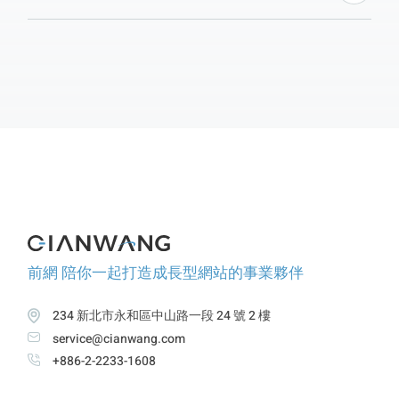
可以保護文字、圖案、聲音、顏色組合、立體形狀等，
選擇適合的類別影響保護範圍和費用。申請商標的流程
包括查詢重複、準備資料、繳費、審查和公告，費用則
取決於自行申請或請代辦單位代辦。提早註冊商標保護
未來品牌是明智之舉。
前網 陪你一起打造成長型網站的事業夥伴
234 新北市永和區中山路一段 24 號 2 樓
service@cianwang.com
+886-2-2233-1608