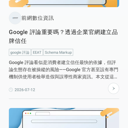
前網數位資訊
Google 評論重要嗎？透過企業官網建立品
牌信任
google 評論
EEAT
Schema Markup
Google 評論看似是消費者建立信任最快的依據，但評
論生態存在被操縱的風險——Google 官方甚至設有專門
機制供使用者檢舉造假與誤導性商家資訊。本文從這個
張力出發，論證企業無法完全掌控評論，卻能完全掌控
2026-07-12
官網內容：官網能承接評論做不到的深度敘事、可查核
的客戶見證，以及 Schema.org 結構化資料的輔助說
明。文末進一步解析 AI 搜尋時代下，官網完整的內容
結構為何比零散評論更容易被理解與參考，並提醒
Schema 標記不等於保證出現星星評分。核心結論：評
論與官網不是二選一，而是短期口碑與長期資產的分