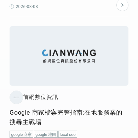
SEO、GEO 與網站設計各自作用在不同層次，市場需
2026-08-08
求、品牌積累與業務能力則是任何技術工具都無法取代
的外部變數。評估網站成效時，應區分「可驗證的交付
項目」與「受市場共同影響的結果指標」，並從當下的
症狀找出瓶頸所在的層次，針對那一層採取行動。
前網數位資訊
Google 商家檔案完整指南:在地服務業的
搜尋主戰場
google 商家
google 地圖
local seo